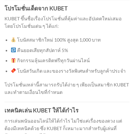
โปรโมชั่นเด็ดจาก KUBET
KUBET ขึ้นชื่อเรื่องโปรโมชั่นที่คุ้มค่าและอัปเดตใหม่เสมอ
โดยโปรโมชั่นเด่น ๆ ได้แก่:
โบนัสสมาชิกใหม่ 100% สูงสุด 1,000 บาท
คืนยอดเสียทุกสัปดาห์ 5%
กิจกรรมลุ้นเครดิตฟรีทุกวันผ่านไลน์
โบนัสวันเกิด และของรางวัลพิเศษสำหรับลูกค้าประจำ
โปรโมชั่นเหล่านี้สามารถรับได้ง่าย ๆ เพียงเป็นสมาชิก KUBET
และทำตามเงื่อนไขที่กำหนด
เทคนิคเล่น KUBET ให้ได้กำไร
การเล่นพนันออนไลน์ให้ได้กำไร ไม่ใช่แค่เรื่องของดวง แต่
ต้องมีเทคนิคด้วย ซึ่ง KUBET ก็เหมาะมากสำหรับผู้เล่นที่