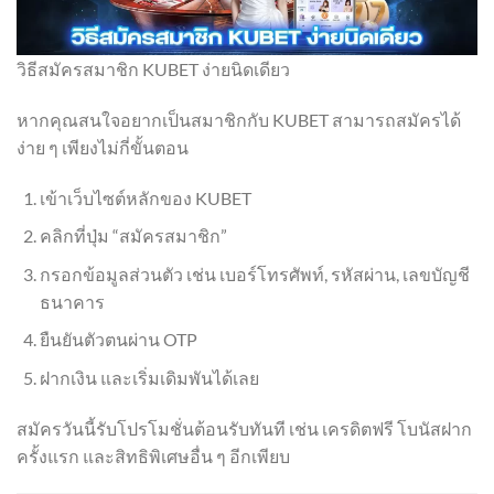
วิธีสมัครสมาชิก KUBET ง่ายนิดเดียว
หากคุณสนใจอยากเป็นสมาชิกกับ KUBET สามารถสมัครได้
ง่าย ๆ เพียงไม่กี่ขั้นตอน
เข้าเว็บไซต์หลักของ KUBET
คลิกที่ปุ่ม “สมัครสมาชิก”
กรอกข้อมูลส่วนตัว เช่น เบอร์โทรศัพท์, รหัสผ่าน, เลขบัญชี
ธนาคาร
ยืนยันตัวตนผ่าน OTP
ฝากเงิน และเริ่มเดิมพันได้เลย
สมัครวันนี้รับโปรโมชั่นต้อนรับทันที เช่น เครดิตฟรี โบนัสฝาก
ครั้งแรก และสิทธิพิเศษอื่น ๆ อีกเพียบ