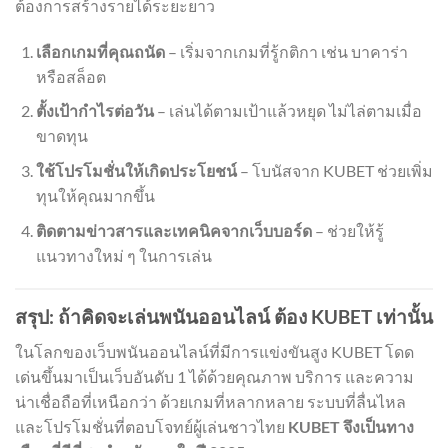
ต้องการสร้างรายได้ระยะยาว
เลือกเกมที่คุณถนัด
– เริ่มจากเกมที่รู้กติกา เช่น บาคาร่า
หรือสล็อต
ตั้งเป้ากำไรต่อวัน
– เล่นได้ตามเป้าแล้วหยุด ไม่ไล่ตามเมื่อ
ขาดทุน
ใช้โปรโมชั่นให้เกิดประโยชน์
– โบนัสจาก KUBET ช่วยเพิ่ม
ทุนให้คุณมากขึ้น
ติดตามข่าวสารและเทคนิคจากเว็บบอร์ด
– ช่วยให้รู้
แนวทางใหม่ ๆ ในการเล่น
สรุป: ถ้าคิดจะเล่นพนันออนไลน์ ต้อง KUBET เท่านั้น
ในโลกของเว็บพนันออนไลน์ที่มีการแข่งขันสูง KUBET โดด
เด่นขึ้นมาเป็นเว็บอันดับ 1 ได้ด้วยคุณภาพ บริการ และความ
น่าเชื่อถือที่เหนือกว่า ด้วยเกมที่หลากหลาย ระบบที่ลื่นไหล
และโปรโมชั่นที่ตอบโจทย์ผู้เล่นชาวไทย
KUBET จึงเป็นทาง